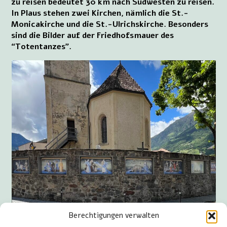
zu reisen bedeutet 30 km nach Südwesten zu reisen.
In Plaus stehen zwei Kirchen, nämlich die St.-
Monicakirche und die St.-Ulrichskirche. Besonders
sind die Bilder auf der Friedhofsmauer des
“Totentanzes”.
Berechtigungen verwalten
Bilder des “Totentanz” (Tanz des Todes) in Plaus