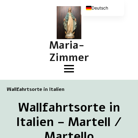
Deutsch
Nederlands
English (UK)
Français
Maria-
Zimmer
Wallfahrtsorte in Italien
Wallfahrtsorte in
Italien – Martell /
Martello