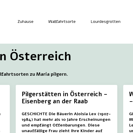
Zuhause
Wallfahrtsorte
Lourdesgrotten
in Österreich
llfahrtsorten zu Maria pilgern.
Pilgerstätten in Österreich –
W
Eisenberg an der Raab
–
a
GESCHICHTE Die Bäuerin Aloisia Lex (1907-
G
1984) hat mehr als 10 Jahre Erscheinungen
W
und empfängt Offenbarungen. Diese
L
m
unauffällige Frau zieht ihre Kinder auf
u