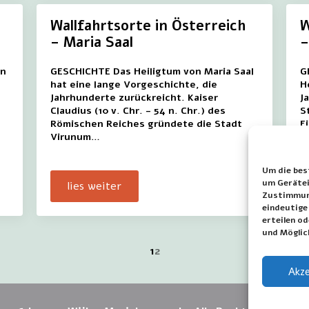
Wallfahrtsorte in Österreich
W
– Maria Saal
–
en
GESCHICHTE Das Heiligtum von Maria Saal
G
hat eine lange Vorgeschichte, die
H
Jahrhunderte zurückreicht. Kaiser
J
Claudius (10 v. Chr. - 54 n. Chr.) des
S
Römischen Reiches gründete die Stadt
E
Virunum…
d
Um die bes
um Gerätei
lies weiter
Zustimmung
eindeutige
erteilen o
und Möglic
1
2
Akze