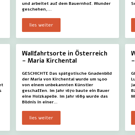
und arbeitet auf dem Bauernhof. Wunder
S
geschehen,...
lies weiter
Wallfahrtsorte in Österreich
W
– Maria Kirchental
–
GESCHICHTE Das spätgotische Gnadenbild
G
der Maria von Kirchental wurde um 1400
L
et
von einem unbekannten Künstler
J
s
geschaffen. Im Jahr 1670 baute ein Bauer
B
eine Holzkapelle. Im Jahr 1689 wurde das
M
Bildnis in einer…
lies weiter