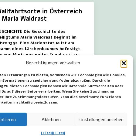
allfahrtsorte in Österreich
 Maria Waldrast
ESCHICHTE Die Geschichte des
eiligtums Maria Waldrast beginnt im
ahre 1392. Eine Marienstatue ist am
tamm eines Lärchenbaumes befestigt.
in von Maria gesandter Engel sagt zu
er…
Berechtigungen verwalten
ten Erfahrungen zu bieten, verwenden wir Technologien wie Cookies,
nformationen zu speichern und/oder abzurufen. Durch die
lies weiter
 zu diesen Technologien können wir Daten wie Surfverhalten oder
 IDs auf dieser Seite verarbeiten. Wenn Sie keine Zustimmung
der Ihre Zustimmung widerrufen, kann dies bestimmte Funktionen
hkeiten nachteilig beeinflussen.
ptieren
Ablehnen
Einstellungen ansehen
{Titel}
{Titel}