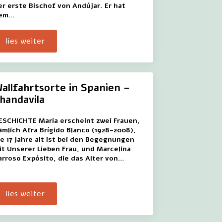
er erste Bischof von Andújar. Er hat
em…
lies weiter
allfahrtsorte in Spanien –
handavila
ESCHICHTE Maria erscheint zwei Frauen,
ämlich Afra Brígido Blanco (1928-2008),
ie 17 Jahre alt ist bei den Begegnungen
it Unserer Lieben Frau, und Marcelina
arroso Expósito, die das Alter von…
lies weiter