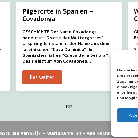
Pilgerorte in Spanien –
W
Covadonga
C
GESCHICHTE Der Name Covadonga
G
bedeutet “Grotte der Muttergottes”.
E
Ursprünglich stammt der Name aus dem
1
e
lateinischen “Cova Dominica”. Im
S
Spanischen ist es “Cueva de la Señora”.
s
Das Heiligtum von Covadonga…
S
Um die bes
um Gerätei
lies weiter
Zustimmung
eindeutige
erteilen o
und Möglic
1
2
3
Akze
2026 Jan van Wijk - Mariakamer.nl - Alle Rechte vorbehalt