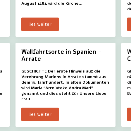
August 1484 wird die Kirche…
d
d
lies weiter
Wallfahrtsorte in Spanien –
W
Arrate
C
as
GESCHICHTE Der erste Hinweis auf die
G
Verehrung Mariens in Arrate stammt aus
n
dem 13. Jahrhundert. In alten Dokumenten
d
wird Maria “Arreiateko Andra Mari”
m
ne
genannt und dies steht für Unsere Liebe
B
Frau…
lies weiter