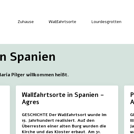
Zuhause
Wallfahrtsorte
Lourdesgrotten
in Spanien
Maria Pilger willkommen heißt.
Wallfahrtsorte in Spanien –
P
Agres
A
GESCHICHTE Der Wallfahrtsort wurde im
G
15. Jahrhundert realisiert. Auf den
Il
Überresten einer alten Burg wurden die
J
Kirche und das Kloster erbaut. Am 31.
w