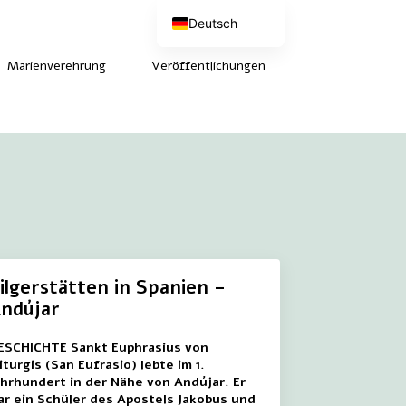
Deutsch
Nederlands
English (UK)
Marienverehrung
Veröffentlichungen
Français
ilgerstätten in Spanien –
ndújar
ESCHICHTE Sankt Euphrasius von
liturgis (San Eufrasio) lebte im 1.
ahrhundert in der Nähe von Andújar. Er
ar ein Schüler des Apostels Jakobus und