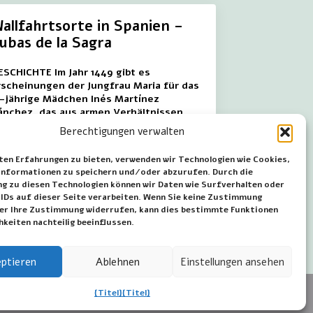
allfahrtsorte in Spanien –
ubas de la Sagra
ESCHICHTE Im Jahr 1449 gibt es
rscheinungen der Jungfrau Maria für das
2-jährige Mädchen Inés Martínez
ánchez, das aus armen Verhältnissen
tammt und ihren Eltern hilft, indem sie
Berechtigungen verwalten
chweine hütet. Insgesamt…
ten Erfahrungen zu bieten, verwenden wir Technologien wie Cookies,
nformationen zu speichern und/oder abzurufen. Durch die
lies weiter
 zu diesen Technologien können wir Daten wie Surfverhalten oder
 IDs auf dieser Seite verarbeiten. Wenn Sie keine Zustimmung
der Ihre Zustimmung widerrufen, kann dies bestimmte Funktionen
hkeiten nachteilig beeinflussen.
ptieren
Ablehnen
Einstellungen ansehen
{Titel}
{Titel}
en