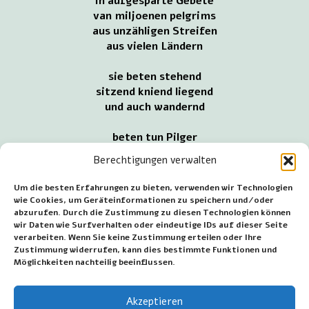
in aufgesparte Gebete
van miljoenen pelgrims
aus unzähligen Streifen
aus vielen Ländern
sie beten stehend
sitzend kniend liegend
und auch wandernd
beten tun Pilger
in Lourdes überall
Berechtigungen verwalten
Hände wurden gefaltet
gehoben und gestreut
Um die besten Erfahrungen zu bieten, verwenden wir Technologien
wie Cookies, um Geräteinformationen zu speichern und/oder
bei der Höhle
abzurufen. Durch die Zustimmung zu diesen Technologien können
wir Daten wie Surfverhalten oder eindeutige IDs auf dieser Seite
Augen oft zu
verarbeiten. Wenn Sie keine Zustimmung erteilen oder Ihre
von straff gerichtet
Zustimmung widerrufen, kann dies bestimmte Funktionen und
auf dem Bild
Möglichkeiten nachteilig beeinflussen.
von unbefleckter Empfängnis
in vermaarde Nische
Akzeptieren