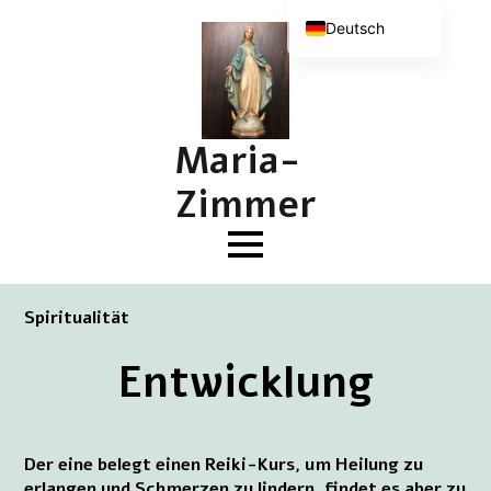
Deutsch
Nederlands
English (UK)
Français
Maria-
Zimmer
Spiritualität
Entwicklung
Der eine belegt einen Reiki-Kurs, um Heilung zu
erlangen und Schmerzen zu lindern, findet es aber zu