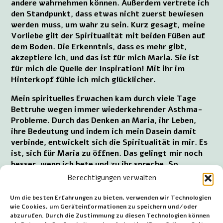
andere wahrnehmen können. Außerdem vertrete ich
den Standpunkt, dass etwas nicht zuerst bewiesen
werden muss, um wahr zu sein. Kurz gesagt, meine
Vorliebe gilt der Spiritualität mit beiden Füßen auf
dem Boden. Die Erkenntnis, dass es mehr gibt,
akzeptiere ich, und das ist für mich Maria. Sie ist
für mich die Quelle der Inspiration! Mit ihr im
Hinterkopf fühle ich mich glücklicher.
Mein spirituelles Erwachen kam durch viele Tage
Bettruhe wegen immer wiederkehrender Asthma-
Probleme. Durch das Denken an Maria, ihr Leben,
ihre Bedeutung und indem ich mein Dasein damit
verbinde, entwickelt sich die Spiritualität in mir. Es
ist, sich für Maria zu öffnen. Das gelingt mir noch
besser, wenn ich bete und zu ihr spreche. So
begegne ich Maria. Das ist meine Form des
Berechtigungen verwalten
Meditierens; das innere Erleben und so nimmt mein
Glaube an sie immer mehr Gestalt an. Die Energie
Um die besten Erfahrungen zu bieten, verwenden wir Technologien
kommt dann auf und ich fühle mich stärker,
wie Cookies, um Geräteinformationen zu speichern und/oder
abzurufen. Durch die Zustimmung zu diesen Technologien können
widerstandsfähiger. Unsere Liebe Frau hat mein