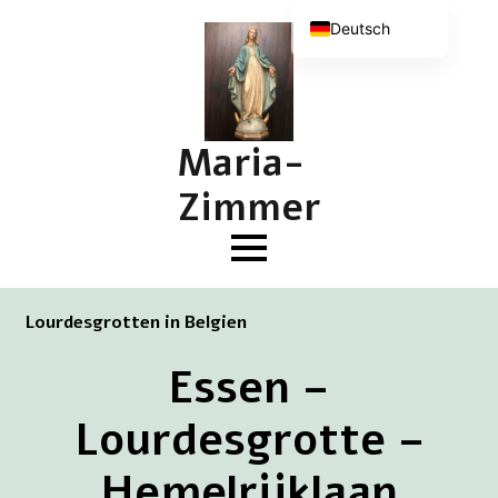
Deutsch
Nederlands
English (UK)
Français
Maria-
Zimmer
Lourdesgrotten in Belgien
Essen –
Lourdesgrotte –
Hemelrijklaan