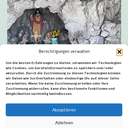
Berechtigungen verwalten
Um die besten Erfahrungen zu bieten, verwenden wir Technologien
wie Cookies, um Geräteinformationen zu speichern und/oder
abzurufen. Durch die Zustimmung zu diesen Technologien können
wir Daten wie Surfverhalten oder eindeutige IDs auf dieser Seite
Teil der Lourdesgrotte mit Maria und Figuren in der
verarbeiten. Wenn Sie keine Zustimmung erteilen oder Ihre
großen Nische der Grotte an der Hemelrijklaan in
Zustimmung widerrufen, kann dies bestimmte Funktionen und
Essen.
Möglichkeiten nachteilig beeinflussen.
~~~
Akzeptieren
Datum der letzten Änderung: 8. Juni 2026
Ablehnen