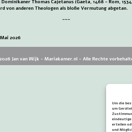
nd Dominikaner Thomas Cajetanus (Gaeta, 1468 – Rom, 1534)
 wird von anderen Theologen als bloße Vermutung abgetan.
~~~
 Mai 2026
2026 Jan van Wijk - Mariakamer.nl - Alle Rechte vorbehalt
Um die bes
um Gerätei
Zustimmung
eindeutige
erteilen o
und Möglic