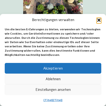
Berechtigungen verwalten
Um die besten Erfahrungen zu bieten, verwenden wir Technologien
wie Cookies, um Geräteinformationen zu speichern und/oder
abzurufen. Durch die Zustimmung zu diesen Technologien können
wir Daten wie Surfverhalten oder eindeutige IDs auf dieser Seite
verarbeiten. Wenn Sie keine Zustimmung erteilen oder Ihre
Zustimmung widerrufen, kann dies bestimmte Funktionen und
Graf Grete Ganseforth am
Möglichkeiten nachteilig beeinflussen.
Gebetsort Heede
Nach dem Friedhof spaziere ich zum angrenzenden
Akzeptieren
Marienpark. Hier liegen Rosenkranzgeheimnisse und
es gibt eine Statue von Papst Johannes Paul II. Er ist
Ablehnen
auf einem Felsen dargestellt und lehnt an seinem
Stab mit Kreuz. In diesem Park steht auch die
Einstellungen ansehen
Statue, die Maria aus der Zeit der Erscheinungen
ähnelt. Sie hat ein weißes Gewand an, trägt eine
{Titel}
{Titel}
goldene Krone und steht auf einer blauen Wolke. Die