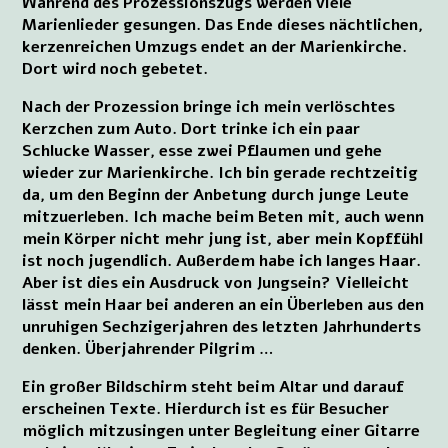
Während des Prozessionszugs werden viele
Marienlieder gesungen. Das Ende dieses nächtlichen,
kerzenreichen Umzugs endet an der Marienkirche.
Dort wird noch gebetet.
Nach der Prozession bringe ich mein verlöschtes
Kerzchen zum Auto. Dort trinke ich ein paar
Schlucke Wasser, esse zwei Pflaumen und gehe
wieder zur Marienkirche. Ich bin gerade rechtzeitig
da, um den Beginn der Anbetung durch junge Leute
mitzuerleben. Ich mache beim Beten mit, auch wenn
mein Körper nicht mehr jung ist, aber mein Kopffühl
ist noch jugendlich. Außerdem habe ich langes Haar.
Aber ist dies ein Ausdruck von Jungsein? Vielleicht
lässt mein Haar bei anderen an ein Überleben aus den
unruhigen Sechzigerjahren des letzten Jahrhunderts
denken. Ü berjah re n d e r Pilgrim …
Ein großer Bildschirm steht beim Altar und darauf
erscheinen Texte. Hierdurch ist es für Besucher
möglich mitzusingen unter Begleitung einer Gitarre