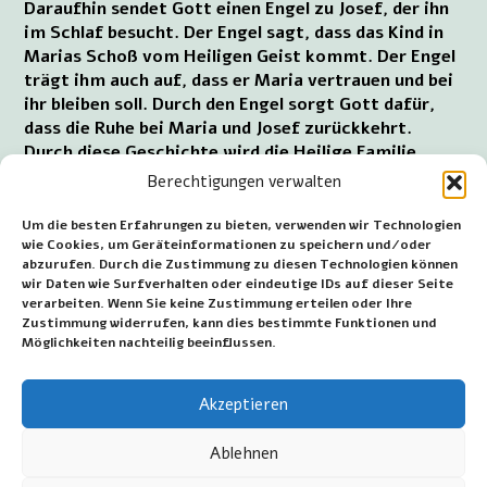
Daraufhin sendet Gott einen Engel zu Josef, der ihn
im Schlaf besucht. Der Engel sagt, dass das Kind in
Marias Schoß vom Heiligen Geist kommt. Der Engel
trägt ihm auch auf, dass er Maria vertrauen und bei
ihr bleiben soll. Durch den Engel sorgt Gott dafür,
dass die Ruhe bei Maria und Josef zurückkehrt.
Durch diese Geschichte wird die Heilige Familie
andächtig dargestellt. Der schreibende Mönch hält
Berechtigungen verwalten
dies für notwendig, da im Neuen Testament wenig
über diese Phase im Leben der schwangeren Maria
Um die besten Erfahrungen zu bieten, verwenden wir Technologien
und des Ziehvaters Josef steht.
wie Cookies, um Geräteinformationen zu speichern und/oder
abzurufen. Durch die Zustimmung zu diesen Technologien können
wir Daten wie Surfverhalten oder eindeutige IDs auf dieser Seite
Der tugendhafte, aufrichtige und liebevolle Umgang
verarbeiten. Wenn Sie keine Zustimmung erteilen oder Ihre
miteinander ist das Vorbild für Familien. Die Heilige
Zustimmung widerrufen, kann dies bestimmte Funktionen und
Familie dient als Modell für die Familie als Eckpfeiler
Möglichkeiten nachteilig beeinflussen.
der Gesellschaft. Diese Familie ist das Vorbild für
eine bürgerliche Moral.
Akzeptieren
Ersterscheinungsdatum: 10. Januar 2025
Ablehnen