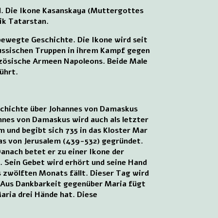
nd. Die Ikone Kasanskaya (Muttergottes
lik Tatarstan.
 bewegte Geschichte. Die Ikone wird seit
 russischen Truppen in ihrem Kampf gegen
anzösische Armeen Napoleons. Beide Male
ührt.
eschichte über Johannes von Damaskus
annes von Damaskus wird auch als letzter
 und begibt sich 735 in das Kloster Mar
as von Jerusalem (439-532) gegründet.
nach betet er zu einer Ikone der
. Sein Gebet wird erhört und seine Hand
 zwölften Monats fällt. Dieser Tag wird
. Aus Dankbarkeit gegenüber Maria fügt
Maria drei Hände hat. Diese