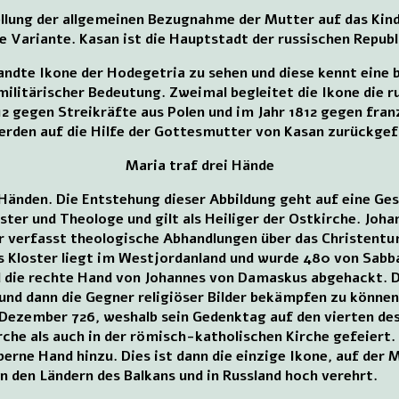
tellung der allgemeinen Bezugnahme der Mutter auf das Ki
he Variante. Kasan ist die Hauptstadt der russischen Repub
rwandte Ikone der Hodegetria zu sehen und diese kennt eine
n militärischer Bedeutung. Zweimal begleitet die Ikone die
612 gegen Streikräfte aus Polen und im Jahr 1812 gegen fr
werden auf die Hilfe der Gottesmutter von Kasan zurückgef
Maria traf drei Hände
i Händen. Die Entstehung dieser Abbildung geht auf eine G
ster und Theologe und gilt als Heiliger der Ostkirche. Joh
r verfasst theologische Abhandlungen über das Christentum
es Kloster liegt im Westjordanland und wurde 480 von Sabb
 die rechte Hand von Johannes von Damaskus abgehackt. Da
nd dann die Gegner religiöser Bilder bekämpfen zu können
 Dezember 726, weshalb sein Gedenktag auf den vierten des
rche als auch in der römisch-katholischen Kirche gefeiert
ilberne Hand hinzu. Dies ist dann die einzige Ikone, auf der 
n den Ländern des Balkans und in Russland hoch verehrt.