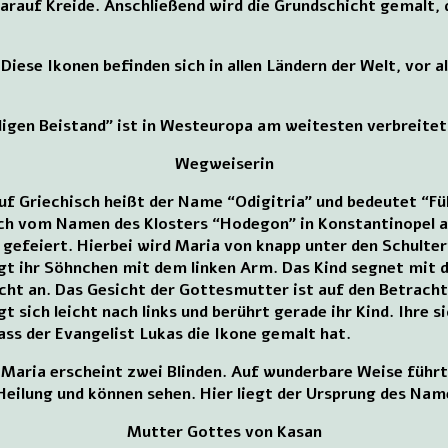
arauf Kreide. Anschließend wird die Grundschicht gemalt, 
 Diese Ikonen befinden sich in allen Ländern der Welt, vor a
igen Beistand” ist in Westeuropa am weitesten verbreitet
Wegweiserin
uf Griechisch heißt der Name “Odigitria” und bedeutet “Füh
sich vom Namen des Klosters “Hodegon” in Konstantinopel ab
 gefeiert. Hierbei wird Maria von knapp unter den Schultern
rägt ihr Söhnchen mit dem linken Arm. Das Kind segnet mit 
icht an. Das Gesicht der Gottesmutter ist auf den Betracht
gt sich leicht nach links und berührt gerade ihr Kind. Ihre
dass der Evangelist Lukas die Ikone gemalt hat.
 Maria erscheint zwei Blinden. Auf wunderbare Weise führt 
eilung und können sehen. Hier liegt der Ursprung des Nam
Mutter Gottes von Kasan