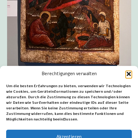
Geburt Christi, Russland, um 1600
Berechtigungen verwalten
Mehr Informationen sind zu finden auf
Um die besten Erfahrungen zu bieten, verwenden wir Technologien
www.ikonenemuseumkampen.nl.
wie Cookies, um Geräteinformationen zu speichern und/oder
abzurufen. Durch die Zustimmung zu diesen Technologien können
Das Museum ist von Dienstag bis einschließlich
wir Daten wie Surfverhalten oder eindeutige IDs auf dieser Seite
Samstag geöffnet.
verarbeiten. Wenn Sie keine Zustimmung erteilen oder Ihre
Zustimmung widerrufen, kann dies bestimmte Funktionen und
Adresse: Buiten Nieuwstraat 2, 8261AV Kampen.
Möglichkeiten nachteilig beeinflussen.
~~~
Akzeptieren