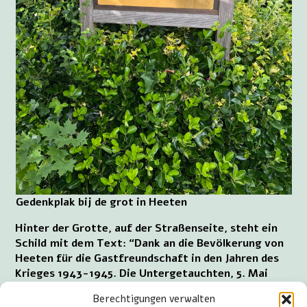
Gedenkplak bij de grot in Heeten
Hinter der Grotte, auf der Straßenseite, steht ein
Schild mit dem Text: “Dank an die Bevölkerung von
Heeten für die Gastfreundschaft in den Jahren des
Krieges 1943-1945. Die Untergetauchten, 5. Mai
1995.” Daneben steht auch ein Schild anlässlich von
Berechtigungen verwalten
125 Jahren Katholische Kirche Maria Empfängnis, 8.