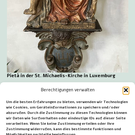
Pietà in der St. Michaelis-Kirche in Luxemburg
Von Luxemburg nach Girsterklaus sind es 47
Berechtigungen verwalten
Kilometer in nordöstlicher Richtung.
Um die besten Erfahrungen zu bieten, verwenden wir Technologien
Um nach Esch-sur-Alzette zu gelangen, ist es 18 km
wie Cookies, um Geräteinformationen zu speichern und/oder
nach Südwesten zu fahren.
abzurufen. Durch die Zustimmung zu diesen Technologien können
wir Daten wie Surfverhalten oder eindeutige IDs auf dieser Seite
Von Luxemburg nach Echternach sind es 34 km in
verarbeiten. Wenn Sie keine Zustimmung erteilen oder Ihre
Zustimmung widerrufen, kann dies bestimmte Funktionen und
nordöstlicher Richtung zurückzulegen.
Möglichkeiten nachteilig beeinflussen.