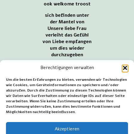
ook welkome troost
sich befinden unter
der Mantel von
Unsere liebe Frau
verleiht das Gefühl
von Liebe empfangen
um dies wieder
durchzugeben
unter dem Mantel
Berechtigungen verwalten
ist das Treffen
zusammenkommen
Um die besten Erfahrungen zu bieten, verwenden wir Technologien
andere verstehen wollen
wie Cookies, um Geräteinformationen zu speichern und/oder
abzurufen. Durch die Zustimmung zu diesen Technologien können
Ich bin flink verstärkt
wir Daten wie Surfverhalten oder eindeutige IDs auf dieser Seite
wegzugehen
verarbeiten. Wenn Sie keine Zustimmung erteilen oder Ihre
und für bekannte
Zustimmung widerrufen, kann dies bestimmte Funktionen und
gut zu tun
Möglichkeiten nachteilig beeinflussen.
~~~
Akzeptieren