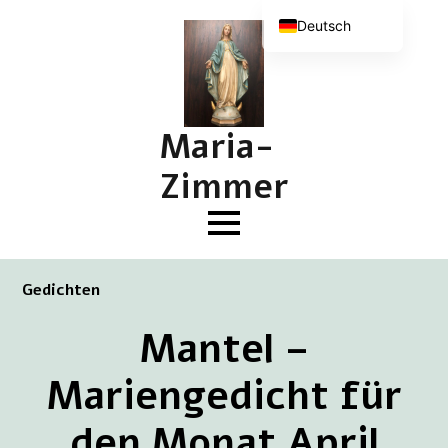
Deutsch
Nederlands
English (UK)
Français
Maria-
Zimmer
Gedichten
Mantel –
Mariengedicht für
den Monat April