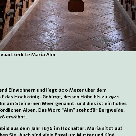
evaartkerk te Maria Alm
send Einwohnern und liegt 800 Meter über dem
auf das Hochkönig-Gebirge, dessen Höhe bis zu 2941
lm am Steinernen Meer genannt, und dies ist ein hohes
nördlichen Alpen. Das Wort “Alm” steht für Bergweide.
228 erwähnt.
nbild aus dem Jahr 1636 im Hochaltar. Maria sitzt auf
en Sie. Auch sind viele Engel um Mutter und Kind