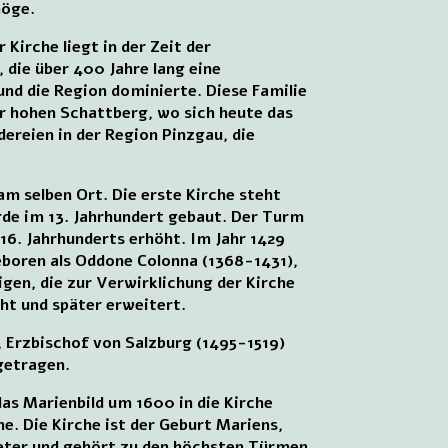
möge.
 Kirche liegt in der Zeit der
 die über 400 Jahre lang eine
und die Region dominierte. Diese Familie
r hohen Schattberg, wo sich heute das
dereien in der Region Pinzgau, die
am selben Ort. Die erste Kirche steht
rde im 13. Jahrhundert gebaut. Der Turm
16. Jahrhunderts erhöht. Im Jahr 1429
geboren als Oddone Colonna (1368-1431),
gen, die zur Verwirklichung der Kirche
ht und später erweitert.
, Erzbischof von Salzburg (1495-1519)
getragen.
as Marienbild um 1600 in die Kirche
e. Die Kirche ist der Geburt Mariens,
eter und gehört zu den höchsten Türmen