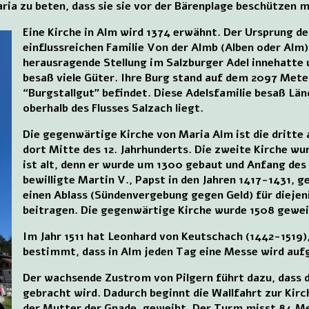
ria zu beten, dass sie sie vor der Bärenplage beschützen 
Eine Kirche in Alm wird 1374 erwähnt. Der Ursprung der
einflussreichen Familie Von der Almb (Alben oder Alm),
herausragende Stellung im Salzburger Adel innehatte 
besaß viele Güter. Ihre Burg stand auf dem 2097 Mete
“Burgstallgut” befindet. Diese Adelsfamilie besaß Län
oberhalb des Flusses Salzach liegt.
Die gegenwärtige Kirche von Maria Alm ist die dritte 
dort Mitte des 12. Jahrhunderts. Die zweite Kirche wu
ist alt, denn er wurde um 1300 gebaut und Anfang des 
bewilligte Martin V., Papst in den Jahren 1417-1431, 
einen Ablass (Sündenvergebung gegen Geld) für diejeni
beitragen. Die gegenwärtige Kirche wurde 1508 gewei
Im Jahr 1511 hat Leonhard von Keutschach (1442-1519)
bestimmt, dass in Alm jeden Tag eine Messe wird auf
Der wachsende Zustrom von Pilgern führt dazu, dass d
gebracht wird. Dadurch beginnt die Wallfahrt zur Kirch
der Mutter der Gnade, geweiht. Der Turm misst 84 M