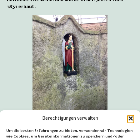
1831 erbaut.
Lourdesgrot in Monster, hinter
Berechtigungen verwalten
der Grotte.
Um die besten Erfahrungen zu bieten, verwenden wir Technologien
Die Lourdesgrot befindet sich hinter der Kirche, in
wie Cookies, um Geräteinformationen zu speichern und/oder