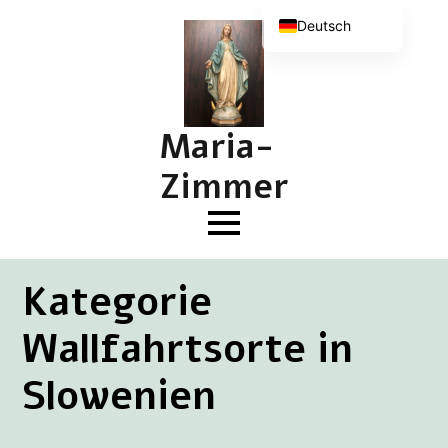
Deutsch
Nederlands
English (UK)
Français
Maria-
Zimmer
Kategorie
Wallfahrtsorte in
Slowenien