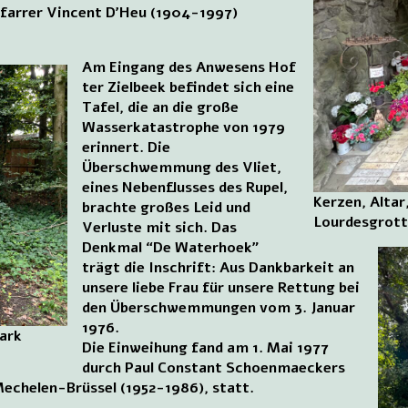
farrer Vincent D’Heu (1904-1997)
Am Eingang des Anwesens Hof
ter Zielbeek befindet sich eine
Tafel, die an die große
Wasserkatastrophe von 1979
erinnert. Die
Überschwemmung des Vliet,
eines Nebenflusses des Rupel,
Kerzen, Altar
brachte großes Leid und
Lourdesgrott
Verluste mit sich. Das
Denkmal “De Waterhoek”
trägt die Inschrift: Aus Dankbarkeit an
unsere liebe Frau für unsere Rettung bei
den Überschwemmungen vom 3. Januar
1976.
Park
Die Einweihung fand am 1. Mai 1977
durch Paul Constant Schoenmaeckers
echelen-Brüssel (1952-1986), statt.