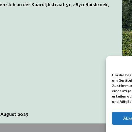
n sich an der Kaardijkstraat 51, 2870 Ruisbroek,
Um die bes
um Gerätei
Gede
Zustimmung
over
eindeutige
erteilen o
park
und Möglic
 August 2023
Akze