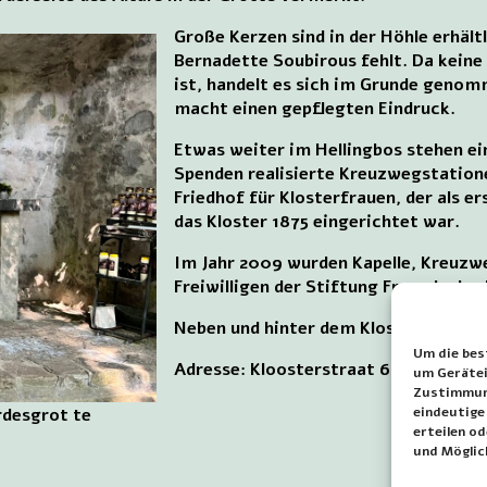
Große Kerzen sind in der Höhle erhältl
Bernadette Soubirous fehlt. Da keine
ist, handelt es sich im Grunde geno
macht einen gepflegten Eindruck.
Etwas weiter im Hellingbos stehen ein
Spenden realisierte Kreuzwegstatione
Friedhof für Klosterfrauen, der als 
das Kloster 1875 eingerichtet war.
Im Jahr 2009 wurden Kapelle, Kreuzw
Freiwilligen der Stiftung Freunde des
Neben und hinter dem Kloster gibt es
Um die bes
Adresse: Kloosterstraat 68, Simpelve
um Gerätei
Zustimmung
rdesgrot te
eindeutige
erteilen o
und Möglic