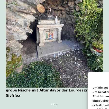
Um die bes
große Nische mit Altar davor der Lourdesgrotte zu
um Gerätei
Siviriez
Zustimmung
eindeutige
~~~
erteilen o