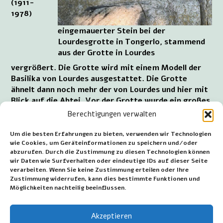
(1911-
1978)
eingemauerter Stein bei der
Lourdesgrotte in Tongerlo, stammend
aus der Grotte in Lourdes
vergrößert. Die Grotte wird mit einem Modell der
Basilika von Lourdes ausgestattet. Die Grotte
ähnelt dann noch mehr der von Lourdes und hier mit
Blick auf die Abtei. Vor der Grotte wurde ein großes
Eisentor aufgestellt, das ein Geschenk der
Berechtigungen verwalten
Einwohner von Tongerlo ist.
Um die besten Erfahrungen zu bieten, verwenden wir Technologien
Im Jahre 1983 wurde die Höhle schwer beschädigt
wie Cookies, um Geräteinformationen zu speichern und/oder
und die Marienstatue wurde gefunden, ist aber
abzurufen. Durch die Zustimmung zu diesen Technologien können
wir Daten wie Surfverhalten oder eindeutige IDs auf dieser Seite
leider vollständig zerstört. Die Höhle wird von
verarbeiten. Wenn Sie keine Zustimmung erteilen oder Ihre
Freiwilligen restauriert und am 30. April 1983 wurde
Zustimmung widerrufen, kann dies bestimmte Funktionen und
die neue Marienstatue von (Hildeward) Aloïs De
Möglichkeiten nachteilig beeinflussen.
Schrijver (1927) O.Praem (Orden der
Prämonstratenser, Norbertinerorden) geweiht.
Akzeptieren