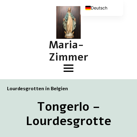
Deutsch
Nederlands
English (UK)
Français
Maria-
Zimmer
Lourdesgrotten in Belgien
Tongerlo –
Lourdesgrotte