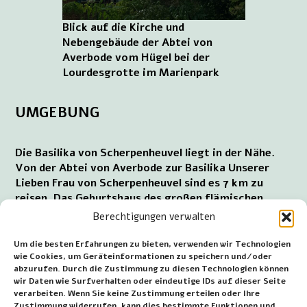
Blick auf die Kirche und
Nebengebäude der Abtei von
Averbode vom Hügel bei der
Lourdesgrotte im Marienpark
UMGEBUNG
Die Basilika von Scherpenheuvel liegt in der Nähe.
Von der Abtei von Averbode zur Basilika Unserer
Lieben Frau von Scherpenheuvel sind es 7 km zu
reisen. Das Geburtshaus des großen flämischen
Schriftstellers Ernest Claes ist jetzt das
Berechtigungen verwalten
Besucherzentrum-Museum Huize Ernest Claes und
liegt 2 km von der Abtei in der Ernest Claesstraat
Um die besten Erfahrungen zu bieten, verwenden wir Technologien
wie Cookies, um Geräteinformationen zu speichern und/oder
152 in Zichem entfernt. Die alte,
abzurufen. Durch die Zustimmung zu diesen Technologien können
geschichtsträchtige Stadt Diest ist 11 km von der
wir Daten wie Surfverhalten oder eindeutige IDs auf dieser Seite
Abtei von Averbode entfernt.
verarbeiten. Wenn Sie keine Zustimmung erteilen oder Ihre
Zustimmung widerrufen, kann dies bestimmte Funktionen und