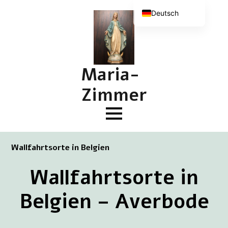
Deutsch
Nederlands
English (UK)
Français
Maria-
Zimmer
Wallfahrtsorte in Belgien
Wallfahrtsorte in
Belgien – Averbode