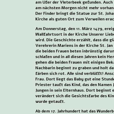
am Ufer der Vleterbeek gefunden. Auch d
am nächsten Morgen nicht mehr vorhande
Der Finder bringt die Statue zur St. Joha
Kirche als guten Ort zum Verweilen era
Am Donnerstag, den 11. März 1479, ereig
Wallfahrtsort in der Kirche Unserer Lieb
wird. Die Geschichte erzählt, dass die g
Verehrerin Mariens in der Kirche St. Ja
die beiden Frauen beten inbrünstig daru
schlafen und in all diesen Jahren kein 
gehen die beiden Frauen mit einigen Bek
Nachbarin beginnt zu graben und holt da
färben sich rot. Alle sind verblüfft! Ans
Frau. Dort liegt das Baby gut eine Stund
Priester tauft das Kind, das den Namen 
Jungen in sein Elternhaus. Dort beginnt
verändert sich die Gesichtsfarbe des Ki
wurde getauft.
Ab dem 17. Jahrhundert hat das Wunderbi