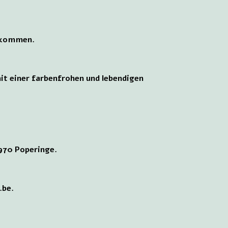
e kommen.
t einer farbenfrohen und lebendigen
8970 Poperinge.
.be.