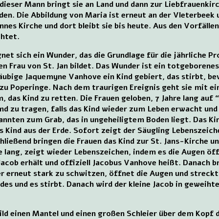
ieser Mann bringt sie an Land und dann zur Liebfrauenkirch
n. Die Abbildung von Maria ist erneut an der Vleterbeek 
nnes Kirche und dort bleibt sie bis heute. Aus den Vorfällen
chtet.
net sich ein Wunder, das die Grundlage für die jährliche P
en Frau von St. Jan bildet. Das Wunder ist ein totgeborene
läubige Jaquemyne Vanhove ein Kind gebiert, das stirbt, be
n zu Poperinge. Nach dem traurigen Ereignis geht sie mit 
m, das Kind zu retten. Die Frauen geloben, 7 Jahre lang au
Hemd zu tragen, falls das Kind wieder zum Leben erwacht un
annten zum Grab, das in ungeheiligtem Boden liegt. Das Ki
s Kind aus der Erde. Sofort zeigt der Säugling Lebenszeich
chließend bringen die Frauen das Kind zur St. Jans-Kirche u
e lang, zeigt wieder Lebenszeichen, indem es die Augen öff
Jacob erhält und offiziell Jacobus Vanhove heißt. Danach b
 er erneut stark zu schwitzen, öffnet die Augen und streck
ndes und es stirbt. Danach wird der kleine Jacob in geweih
ld einen Mantel und einen großen Schleier über dem Kopf 