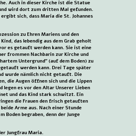
e. Auch in dieser Kirche ist die Statue
und wird dort zum dritten Mal gefunden.
 ergibt sich, dass Maria die St. Johannes
rozession zu Ehren Mariens und den
s Kind, das lebendig aus dem Grab geholt
vor es getauft werden kann. Sie ist eine
einer frommen Nachbarin zur Kirche und
f “hartem Untergrund” (auf dem Boden) zu
d getauft werden kann. Drei Tage später
nd wurde nämlich nicht getauft. Die
en, die Augen öffnen sich und die Lippen
nd legen es vor den Altar Unserer Lieben
net und das Kind stark schwitzt. Ein
ringen die Frauen den frisch getauften
t beide Arme aus. Nach einer Stunde
tem Boden begraben, denn der Junge
der Jungfrau Maria.