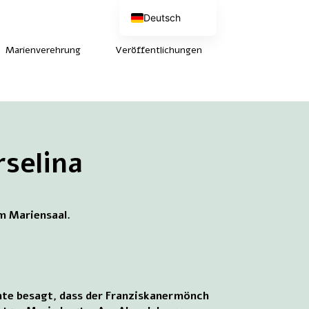
Deutsch
Nederlands
English (UK)
Marienverehrung
Veröffentlichungen
Français
rselina
im Mariensaal.
chte besagt, dass der Franziskanermönch