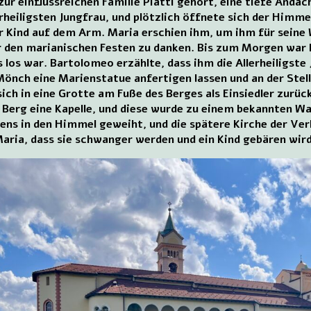
zur einflussreichen Familie Piatti gehört, eine tiefe Anda
heiligsten Jungfrau, und plötzlich öffnete sich der Himmel
ihr Kind auf dem Arm. Maria erschien ihm, um ihm für sein
r den marianischen Festen zu danken. Bis zum Morgen war B
s los war. Bartolomeo erzählte, dass ihm die Allerheiligst
önch eine Marienstatue anfertigen lassen und an der Stell
ich in eine Grotte am Fuße des Berges als Einsiedler zurück
 Berg eine Kapelle, und diese wurde zu einem bekannten Wal
ns in den Himmel geweiht, und die spätere Kirche der Verk
aria, dass sie schwanger werden und ein Kind gebären wird, 