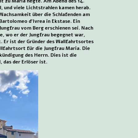
cht zu Maria hegte. Am Abend des 14.
, und viele Lichtstrahlen kamen herab.
e Wachsamkeit über die Schlafenden am
artolomeo d’Ivrea in Ekstase. Ein
e Jungfrau vom Berg erschienen sei. Nach
e, wo er der Jungfrau begegnet war,
. Er ist der Gründer des Wallfahrtsortes
lfahrtsort für die Jungfrau Maria. Die
ündigung des Herrn. Dies ist die
das der Erlöser ist.