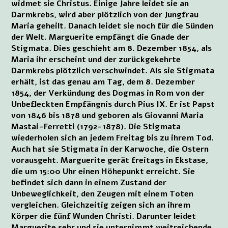
widmet sie Christus. Einige Jahre leidet sie an
Darmkrebs, wird aber plötzlich von der Jungfrau
Maria geheilt. Danach leidet sie noch für die Sünden
der Welt. Marguerite empfängt die Gnade der
Stigmata. Dies geschieht am 8. Dezember 1854, als
Maria ihr erscheint und der zurückgekehrte
Darmkrebs plötzlich verschwindet. Als sie Stigmata
erhält, ist das genau am Tag, dem 8. Dezember
1854, der Verkündung des Dogmas in Rom von der
Unbefleckten Empfängnis durch Pius IX. Er ist Papst
von 1846 bis 1878 und geboren als Giovanni Maria
Mastai-Ferretti (1792-1878). Die Stigmata
wiederholen sich an jedem Freitag bis zu ihrem Tod.
Auch hat sie Stigmata in der Karwoche, die Ostern
vorausgeht. Marguerite gerät freitags in Ekstase,
die um 15:00 Uhr einen Höhepunkt erreicht. Sie
befindet sich dann in einem Zustand der
Unbeweglichkeit, den Zeugen mit einem Toten
vergleichen. Gleichzeitig zeigen sich an ihrem
Körper die fünf Wunden Christi. Darunter leidet
Marguerite sehr und sie unternimmt weitreichende