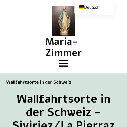
Deutsch
Nederlands
English (UK)
Français
Maria-
Zimmer
Wallfahrtsorte in der Schweiz
Wallfahrtsorte in
der Schweiz –
Siviriez/La Pierraz