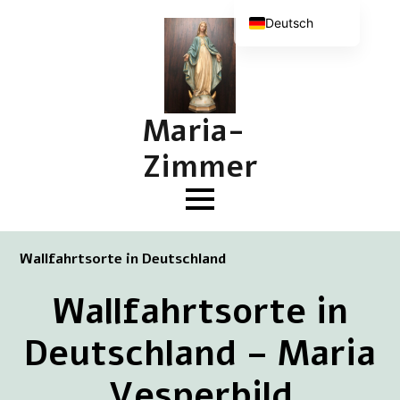
Deutsch
Nederlands
English (UK)
Français
Maria-
Zimmer
Wallfahrtsorte in Deutschland
Wallfahrtsorte in
Deutschland – Maria
Vesperbild