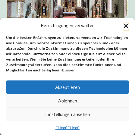
Berechtigungen verwalten
Um die besten Erfahrungen zu bieten, verwenden wir Technologien
wie Cookies, um Geräteinformationen zu speichern und/oder
abzurufen. Durch die Zustimmung zu diesen Technologien können
wir Daten wie Surfverhalten oder eindeutige IDs auf dieser Seite
Innenraum der Pfarrkirche Mariä Himmelfahrt zu
verarbeiten. Wenn Sie keine Zustimmung erteilen oder Ihre
Schwabegg
Zustimmung widerrufen, kann dies bestimmte Funktionen und
Möglichkeiten nachteilig beeinflussen.
~~~
Akzeptieren
Datum erste Veröffentlichung: 23. Februar 2026
Datum der letzten Änderung: 6. August 2026
Ablehnen
Einstellungen ansehen
©2026 Jan van Wijk - Mariakamer.nl - Alle Rechte
{Titel}
{Titel}
vorbehalten