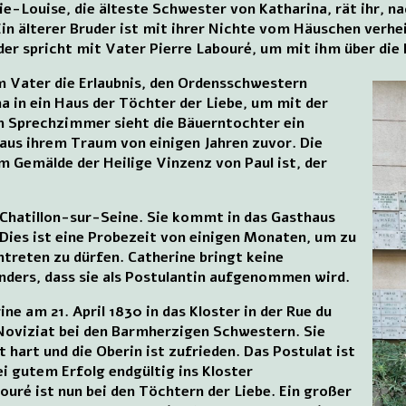
ie-Louise, die älteste Schwester von Katharina, rät ihr, n
Ein älterer Bruder ist mit ihrer Nichte vom Häuschen verhe
der spricht mit Vater Pierre Labouré, um mit ihm über di
m Vater die Erlaubnis, den Ordensschwestern
a in ein Haus der Töchter der Liebe, um mit der
Im Sprechzimmer sieht die Bäuerntochter ein
 aus ihrem Traum von einigen Jahren zuvor. Die
m Gemälde der Heilige Vinzenz von Paul ist, der
 Chatillon-sur-Seine. Sie kommt in das Gasthaus
 Dies ist eine Probezeit von einigen Monaten, um zu
intreten zu dürfen. Catherine bringt keine
nders, dass sie als Postulantin aufgenommen wird.
e am 21. April 1830 in das Kloster in der Rue du
r Noviziat bei den Barmherzigen Schwestern. Sie
t hart und die Oberin ist zufrieden. Das Postulat ist
i gutem Erfolg endgültig ins Kloster
ré ist nun bei den Töchtern der Liebe. Ein großer