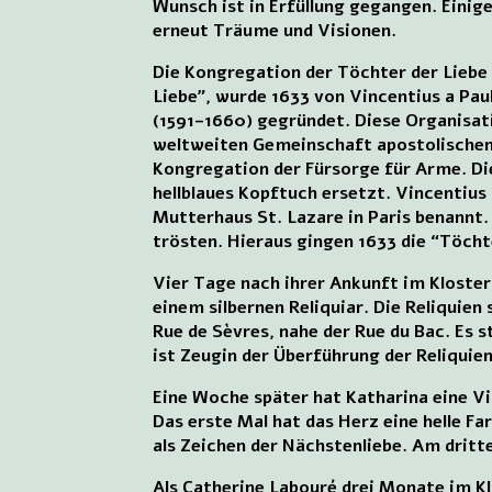
Wunsch ist in Erfüllung gegangen. Einig
erneut Träume und Visionen.
Die Kongregation der Töchter der Liebe
Liebe”, wurde 1633 von Vincentius a Pau
(1591–1660) gegründet. Diese Organisati
weltweiten Gemeinschaft apostolischen
Kongregation der Fürsorge für Arme. Di
hellblaues Kopftuch ersetzt. Vincentiu
Mutterhaus St. Lazare in Paris benannt
trösten. Hieraus gingen 1633 die “Töcht
Vier Tage nach ihrer Ankunft im Kloster 
einem silbernen Reliquiar. Die Reliquie
Rue de Sèvres, nahe der Rue du Bac. Es st
ist Zeugin der Überführung der Reliquien
Eine Woche später hat Katharina eine Vi
Das erste Mal hat das Herz eine helle Fa
als Zeichen der Nächstenliebe. Am dritt
Als Catherine Labouré drei Monate im Klo