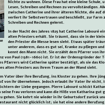
Nichte zu wohnen. Diese Frau hat eine kleine Schule, 
Lesen, Schreiben und Rechnen zu vervollständigen. All
zwischen Catherine und ihrer älteren Nichte, die auf 
verliert ihr Selbstvertrauen und beschließt, zur Farm
Schreiben und Rechnen gelernt.
In der Nacht des Jahres 1825 hat Catherine Labouré ei
alten Priesters erhält. Sie träumt, dass sie in der kle
ue
den Priester die Messe lesen sieht. Etwas später träum
unter anderem, dass es gut sei, Kranke zu pflegen und
kennt den Mann nicht. Sie erzählt dem Pfarrer von ih
zenz von Paul (1581-1660) ist. Er ist der Ordensgründer der
s Pfarrers wird Catherine später bestätigt, als sie das Kl
es alten Priesters aus ihrem Traum an der Wand sieht.
em Vater über ihre Berufung, ins Kloster zu gehen. Ihre jü
f von ihr übernehmen. Jedoch erlaubt ihr Vater ihr nicht, i
Töchtern der Liebe gegangen. Pierre Labouré schickt Kathar
h seine Frau verloren und kann die Hilfe von Katharina gut
u gehen. Sie kehrt nie wieder in ihr Geburtsdorf zurück un
estaurant nicht glücklich ist; sie hat eine andere Berufung