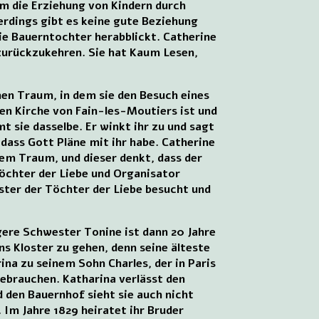
um die Erziehung von Kindern durch
erdings gibt es keine gute Beziehung
die Bauerntochter herabblickt. Catherine
 zurückzukehren. Sie hat Kaum Lesen,
nen Traum, in dem sie den Besuch eines
inen Kirche von Fain-les-Moutiers ist und
t sie dasselbe. Er winkt ihr zu und sagt
 dass Gott Pläne mit ihr habe. Catherine
rem Traum, und dieser denkt, dass der
 Töchter der Liebe und Organisator
oster der Töchter der Liebe besucht und
ngere Schwester Tonine ist dann 20 Jahre
ns Kloster zu gehen, denn seine älteste
ina zu seinem Sohn Charles, der in Paris
 gebrauchen. Katharina verlässt den
d den Bauernhof sieht sie auch nicht
. Im Jahre 1829 heiratet ihr Bruder