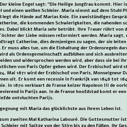
Der kleine Engel sagt: ”Die Heilige Jungfrau kommt. Hier is
 und einen weißen Schleier. Maria nimmt auf dem Stuhl Pl
d legt die Hände auf Marias Knie. Ein zweistündiges Gesprä
atherine, die kommenden Schwierigkeiten, die nahenden s
s. Dabei blickt Maria sehr betrübt. Ihre Trauer rührt von 
Töchter der Liebe müssen reformiert werden. Maria sagt, 
ragt Catherine, dies demjenigen zu sagen, der sie leiten so
. Er muss alles tun, um die Einhaltung der Ordensregeln du
rd als Ordensgemeinschaft aufblühen und sich ausbreiten.
iden und widersprochen werden wird, aber dass sie bei ihr 
stlichen von Paris Opfer geben wird. Der Erzbischof wird st
24. Mai 1871 wird der Erzbischof von Paris, Monseigneur D
n uit. Er komt een recessie in Frankrijk van 1846 tot 1848
ie. In 1870 verklaart de Franse keizer Napoleon III de oorlo
evierend in Parijs aan. In de Franse hoofdstad komt er ee
efde ontvluchten Parijs.
egegnung mit Maria das glücklichste aus ihrem Leben ist.
um zweiten Mal Katharina Labouré. Die Gottesmutter ist 
 Schleier mit Spitze von der Stirn bis zu den Füßen. Ihr Ge