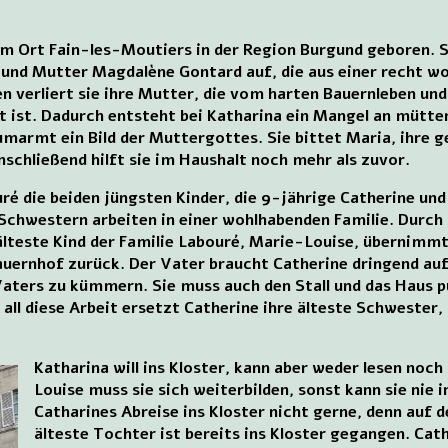
m Ort Fain-les-Moutiers in der Region Burgund geboren. S
 und Mutter Magdalène Gontard auf, die aus einer recht 
ren verliert sie ihre Mutter, die vom harten Bauernleben u
t ist. Dadurch entsteht bei Katharina ein Mangel an mütter
umarmt ein Bild der Muttergottes. Sie bittet Maria, ihre 
nschließend hilft sie im Haushalt noch mehr als zuvor.
é die beiden jüngsten Kinder, die 9-jährige Catherine und 
Schwestern arbeiten in einer wohlhabenden Familie. Durch
älteste Kind der Familie Labouré, Marie-Louise, übernimmt 
auernhof zurück. Der Vater braucht Catherine dringend auf
Vaters zu kümmern. Sie muss auch den Stall und das Haus p
 all diese Arbeit ersetzt Catherine ihre älteste Schwester,
Katharina will ins Kloster, kann aber weder lesen noc
Louise muss sie sich weiterbilden, sonst kann sie nie 
Catharines Abreise ins Kloster nicht gerne, denn auf d
älteste Tochter ist bereits ins Kloster gegangen. Cath