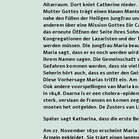
Altarraum. Dort kniet Catherine nieder. 
Mutter Gottes trägt einen blauen Mantel
nahe den Füßen der Heiligen Jungfrau un
anderem über eine Mission Gottes für C
das erneute Öffnen der Seite ihres Sohne
Kongregationen der Lazaristen und der 
werden müssen. Die Jungfrau Maria beauft
Maria sagt, dass er es noch werden wird
ihrem Namen sagen. Die Gemeinschaft wi
Gefahren kommen werden, dass sie viel le
Seherin hört auch, dass es unter den Gei
Diese Vorhersage Marias trifft ein. Am 
Ook andere voorspellingen van Maria kome
in 1848. Daarna is er een cholera-epidem
sterk, verslaan de Fransen en komen zeg
moeten het ontgelden. De Zusters van Li
Später sagt Katharina, dass die erste B
Am 27. November 1830 erscheint Maria z
Ärmeln gekleidet. Sie trägt einen langen