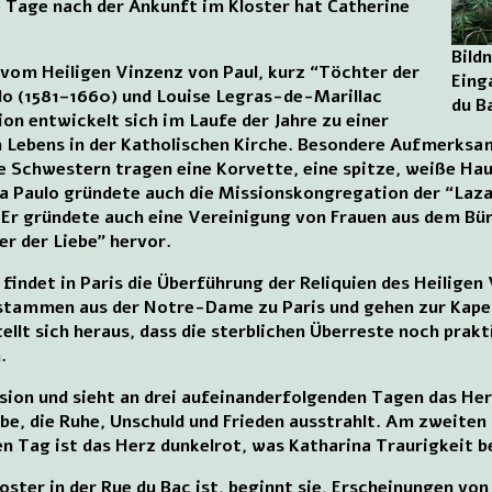
e Tage nach der Ankunft im Kloster hat Catherine
Bild
 vom Heiligen Vinzenz von Paul, kurz “Töchter der
Eing
lo (1581–1660) und Louise Legras-de-Marillac
du Ba
on entwickelt sich im Laufe der Jahre zu einer
 Lebens in der Katholischen Kirche. Besondere Aufmerksam
e Schwestern tragen eine Korvette, eine spitze, weiße Hau
s a Paulo gründete auch die Missionskongregation der “Laz
. Er gründete auch eine Vereinigung von Frauen aus dem B
er der Liebe” hervor.
findet in Paris die Überführung der Reliquien des Heiligen 
n stammen aus der Notre-Dame zu Paris und gehen zur Kapel
ellt sich heraus, dass die sterblichen Überreste noch prakt
.
sion und sieht an drei aufeinanderfolgenden Tagen das Her
rbe, die Ruhe, Unschuld und Frieden ausstrahlt. Am zweiten
en Tag ist das Herz dunkelrot, was Katharina Traurigkeit b
ster in der Rue du Bac ist, beginnt sie, Erscheinungen von