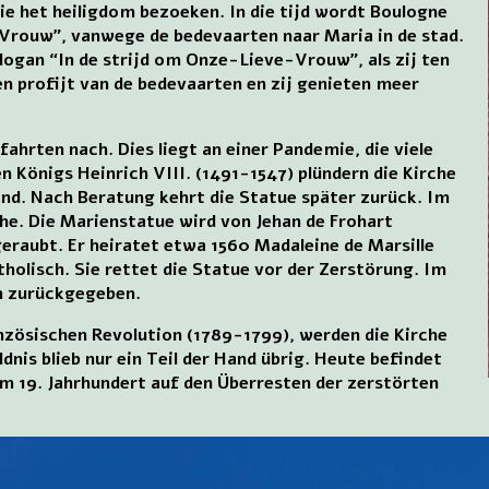
e het heiligdom bezoeken. In die tijd wordt Boulogne
rouw”, vanwege de bedevaarten naar Maria in de stad.
logan “In de strijd om Onze-Lieve-Vrouw”, als zij ten
n profijt van de bedevaarten en zij genieten meer
fahrten nach. Dies liegt an einer Pandemie, die viele
n Königs Heinrich VIII. (1491-1547) plündern die Kirche
and. Nach Beratung kehrt die Statue später zurück. Im
he. Die Marienstatue wird von Jehan de Frohart
geraubt. Er heiratet etwa 1560 Madaleine de Marsille
atholisch. Sie rettet die Statue vor der Zerstörung. Im
en zurückgegeben.
zösischen Revolution (1789-1799), werden die Kirche
nis blieb nur ein Teil der Hand übrig. Heute befindet
 im 19. Jahrhundert auf den Überresten der zerstörten