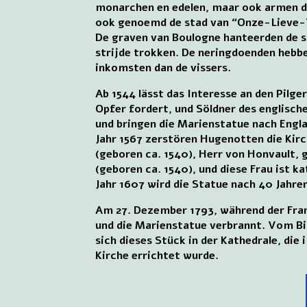
monarchen en edelen, maar ook armen di
ook genoemd de stad van “Onze-Lieve-V
De graven van Boulogne hanteerden de s
strijde trokken. De neringdoenden hebbe
inkomsten dan de vissers.
Ab 1544 lässt das Interesse an den Pilger
Opfer fordert, und Söldner des englische
und bringen die Marienstatue nach Engl
Jahr 1567 zerstören Hugenotten die Kirc
(geboren ca. 1540), Herr von Honvault, 
(geboren ca. 1540), und diese Frau ist k
Jahr 1607 wird die Statue nach 40 Jahr
Am 27. Dezember 1793, während der Fran
und die Marienstatue verbrannt. Vom Bild
sich dieses Stück in der Kathedrale, die
Kirche errichtet wurde.