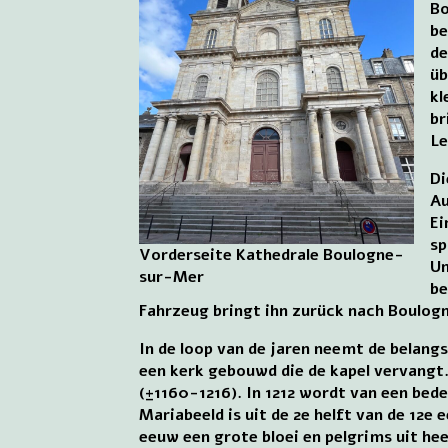
Bo
be
de
üb
kl
br
Le
Di
Au
Ei
sp
Vorderseite Kathedrale Boulogne-
Un
sur-Mer
be
Fahrzeug bringt ihn zurück nach Boulog
In de loop van de jaren neemt de belangs
een kerk gebouwd die de kapel vervangt.
(±1160-1216). In 1212 wordt van een be
Mariabeeld is uit de 2e helft van de 12e
eeuw een grote bloei en pelgrims uit hee