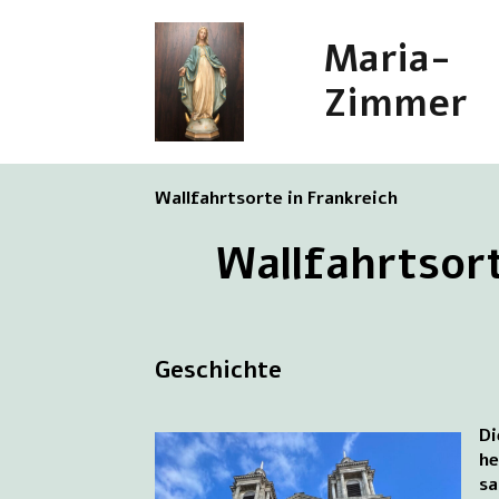
Maria-
Zimmer
Wallfahrtsorte in Frankreich
Wallfahrtsor
Geschichte
Di
he
sa