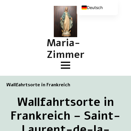
Deutsch
Nederlands
English (UK)
Français
Maria-
Zimmer
Wallfahrtsorte in Frankreich
Wallfahrtsorte in
Frankreich – Saint-
Laurent-de-la-