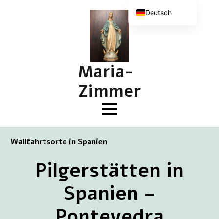
Deutsch
Nederlands
English (UK)
Français
Maria-
Zimmer
Wallfahrtsorte in Spanien
Pilgerstätten in
Spanien –
Pontevedra