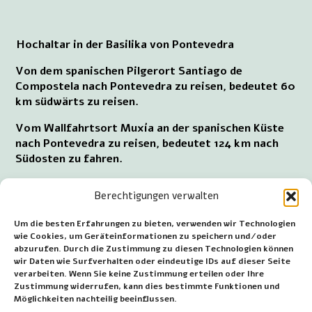
Hochaltar in der Basilika von Pontevedra
Von dem spanischen Pilgerort Santiago de
Compostela nach Pontevedra zu reisen, bedeutet 60
km südwärts zu reisen.
Vom Wallfahrtsort Muxía an der spanischen Küste
nach Pontevedra zu reisen, bedeutet 124 km nach
Südosten zu fahren.
Von dem portugiesischen Wallfahrtsort Peneda
Berechtigungen verwalten
nach Pontevedra sind es 98 km in nordwestlicher
Richtung.
Um die besten Erfahrungen zu bieten, verwenden wir Technologien
wie Cookies, um Geräteinformationen zu speichern und/oder
Das Verlassen der portugiesischen Stadt Porto, um
abzurufen. Durch die Zustimmung zu diesen Technologien können
nach Pontevedra zu gelangen, bedeutet 170 km nach
wir Daten wie Surfverhalten oder eindeutige IDs auf dieser Seite
Norden zu fahren.
verarbeiten. Wenn Sie keine Zustimmung erteilen oder Ihre
Zustimmung widerrufen, kann dies bestimmte Funktionen und
Veröffentlicht: 2. April 2024
Möglichkeiten nachteilig beeinflussen.