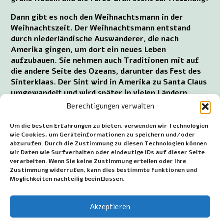
Dann gibt es noch den Weihnachtsmann in der
Weihnachtszeit. Der Weihnachtsmann entstand
durch niederländische Auswanderer, die nach
Amerika gingen, um dort ein neues Leben
aufzubauen. Sie nehmen auch Traditionen mit auf
die andere Seite des Ozeans, darunter das Fest des
Sinterklaas. Der Sint wird in Amerika zu Santa Claus
umgewandelt und wird später in vielen Ländern
bekannt. Allerdings hat der Weihnachtsmann wenig
Berechtigungen verwalten
mit Sinterklaas gemein. Zwar schenkt er, wie
Sinterklaas, Geschenke, aber das Zeigen von
Um die besten Erfahrungen zu bieten, verwenden wir Technologien
Solidarität, das Teilen miteinander und das Sich-
wie Cookies, um Geräteinformationen zu speichern und/oder
abzurufen. Durch die Zustimmung zu diesen Technologien können
um-einander-Kümmern sind bei Sinterklaas
wir Daten wie Surfverhalten oder eindeutige IDs auf dieser Seite
vorhanden und fehlen beim Weihnachtsmann.
verarbeiten. Wenn Sie keine Zustimmung erteilen oder Ihre
Zustimmung widerrufen, kann dies bestimmte Funktionen und
~~~
Möglichkeiten nachteilig beeinflussen.
Datum der ersten Veröffentlichung: 23. Dezember
Akzeptieren
2021