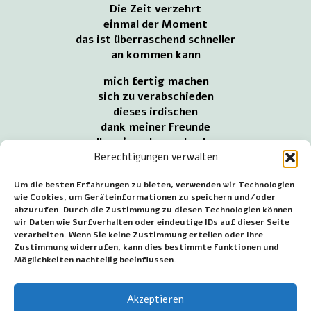
Die Zeit verzehrt
einmal der Moment
das ist überraschend schneller
an kommen kann
mich fertig machen
sich zu verabschieden
dieses irdischen
dank meiner Freunde
alles einmal verschenken
Die Resignation nimmt zu
Berechtigungen verwalten
es ist Sehnsucht
Um die besten Erfahrungen zu bieten, verwenden wir Technologien
wegzugehen
wie Cookies, um Geräteinformationen zu speichern und/oder
abzurufen. Durch die Zustimmung zu diesen Technologien können
Maria immer wieder begegnen
wir Daten wie Surfverhalten oder eindeutige IDs auf dieser Seite
in einem unbekannten Kontext
verarbeiten. Wenn Sie keine Zustimmung erteilen oder Ihre
Warte noch einen Moment
Zustimmung widerrufen, kann dies bestimmte Funktionen und
zeitweise ist dehnbar
Möglichkeiten nachteilig beeinflussen.
~~~
Akzeptieren