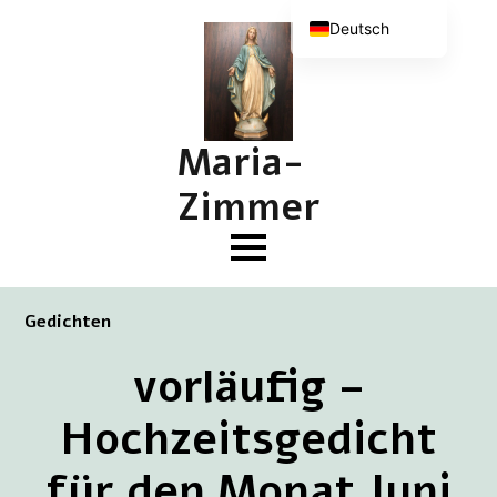
Deutsch
Nederlands
English (UK)
Français
Maria-
Zimmer
Gedichten
vorläufig –
Hochzeitsgedicht
für den Monat Juni